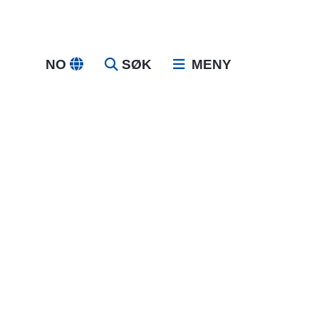
NO
SØK
MENY