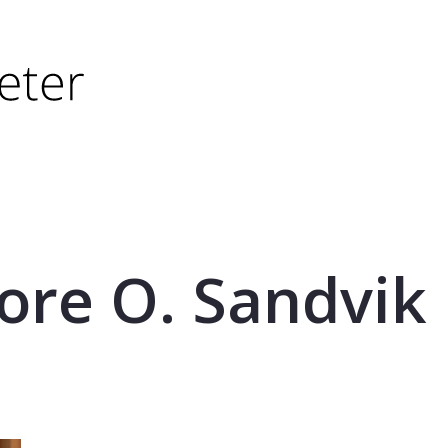
tørre eller - (minus) for å forminske.
større eller - (minus) for å forminske.
ore O. Sandvik