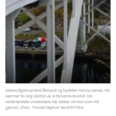
Steinsvågsbrua bind Ålesund og bydelen Hessa saman. No
nærmar ho seg slutten av si forventa levetid. Dei
nederlandske studentane har tankar om kva som må
gjerast. (Foto: Torodd Skjerve Nord/NTNU).