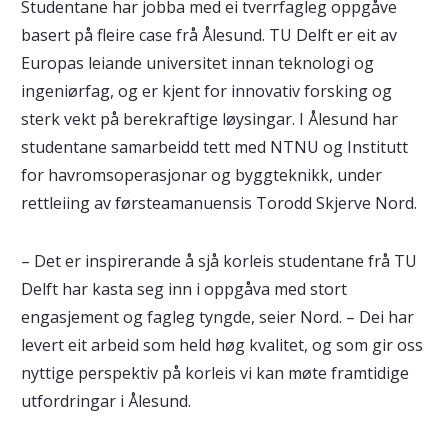
Studentane har jobba med ei tverrfagleg oppgåve
basert på fleire case frå Ålesund. TU Delft er eit av
Europas leiande universitet innan teknologi og
ingeniørfag, og er kjent for innovativ forsking og
sterk vekt på berekraftige løysingar. I Ålesund har
studentane samarbeidd tett med NTNU og Institutt
for havromsoperasjonar og byggteknikk, under
rettleiing av førsteamanuensis Torodd Skjerve Nord.
– Det er inspirerande å sjå korleis studentane frå TU
Delft har kasta seg inn i oppgåva med stort
engasjement og fagleg tyngde, seier Nord. – Dei har
levert eit arbeid som held høg kvalitet, og som gir oss
nyttige perspektiv på korleis vi kan møte framtidige
utfordringar i Ålesund.