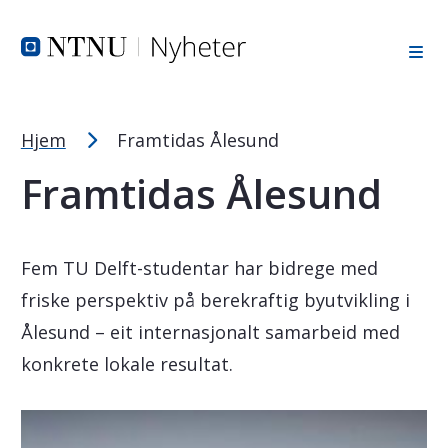
Tekststørrelsetips
Hopp til toppområde
Hopp til innholdet
Hopp til bunnområde
PC: Press ned CTRL og klikk på + (pluss) for å forstørre ell
MAC: Press ned CMD og klikk på + (pluss) for å forstørre el
Hjem
Framtidas Ålesund
Framtidas Ålesund
Fem TU Delft-studentar har bidrege med
friske perspektiv på berekraftig byutvikling i
Ålesund – eit internasjonalt samarbeid med
konkrete lokale resultat.