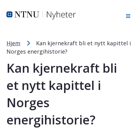
Tekststørrelsetips
Hopp til toppområde
Hopp til innholdet
Hopp til bunnområde
PC: Press ned CTRL og klikk på + (pluss) for å forstørre ell
MAC: Press ned CMD og klikk på + (pluss) for å forstørre el
Hjem
Kan kjernekraft bli et nytt kapittel i
Norges energihistorie?
Kan kjernekraft bli
et nytt kapittel i
Norges
energihistorie?