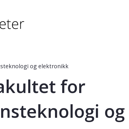
tørre eller - (minus) for å forminske.
større eller - (minus) for å forminske.
nsteknologi og elektronikk
akultet for
nsteknologi og