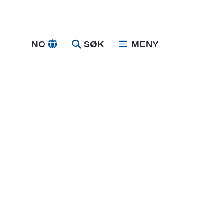
NO
SØK
MENY