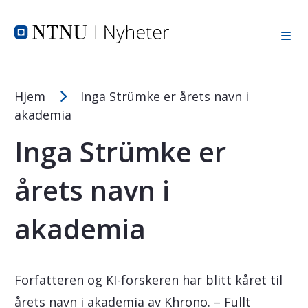
Tekststørrelsetips
Hopp til toppområde
Hopp til innholdet
Hopp til bunnområde
PC: Press ned CTRL og klikk på + (pluss) for å forstørre ell
MAC: Press ned CMD og klikk på + (pluss) for å forstørre el
Hjem
Inga Strümke er årets navn i
akademia
Inga Strümke er
årets navn i
akademia
Forfatteren og KI-forskeren har blitt kåret til
årets navn i akademia av Khrono. – Fullt