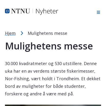
Tekststørrelsetips
Hopp til toppområde
Hopp til innholdet
Hopp til bunnområde
PC: Press ned CTRL og klikk på + (pluss) for å forstørre ell
MAC: Press ned CMD og klikk på + (pluss) for å forstørre el
Hjem
Mulighetens messe
Mulighetens messe
30.000 kvadratmeter og 530 utstillere. Denne
uka har en av verdens største fiskerimesser,
Nor-Fishing, vært holdt i Trondheim. Et dekket
bord av muligheter for både studenter,
forskere og andre å være med på.