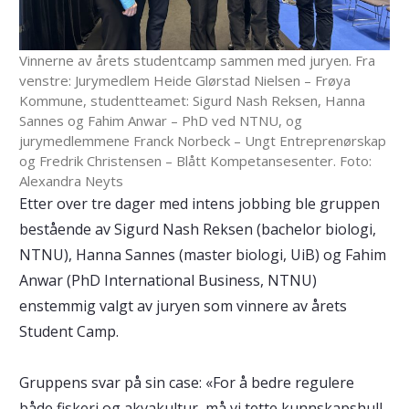
Vinnerne av årets studentcamp sammen med juryen. Fra
venstre: Jurymedlem Heide Glørstad Nielsen – Frøya
Kommune, studentteamet: Sigurd Nash Reksen, Hanna
Sannes og Fahim Anwar – PhD ved NTNU, og
jurymedlemmene Franck Norbeck – Ungt Entreprenørskap
og Fredrik Christensen – Blått Kompetansesenter. Foto:
Alexandra Neyts
Etter over tre dager med intens jobbing ble gruppen
bestående av Sigurd Nash Reksen (bachelor biologi,
NTNU), Hanna Sannes (master biologi, UiB) og Fahim
Anwar (PhD International Business, NTNU)
enstemmig valgt av juryen som vinnere av årets
Student Camp.
Gruppens svar på sin case: «For å bedre regulere
både fiskeri og akvakultur, må vi tette kunnskapshull.