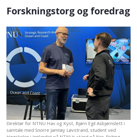
Forskningstorg og foredrag
Direktør for NTNU Hav og Kyst, Bjørn Egil Asbjørnslett i
samtale med Snorre Jamtøy Løvstrand, student ved
Høgskolen i Innlandet på NTNUs stand på Nor-Fishing.