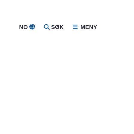
NO
SØK
MENY