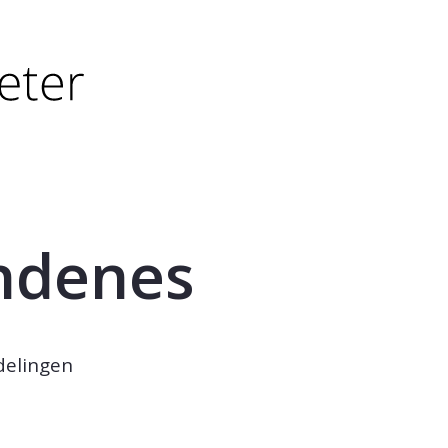
tørre eller - (minus) for å forminske.
større eller - (minus) for å forminske.
indenes
delingen