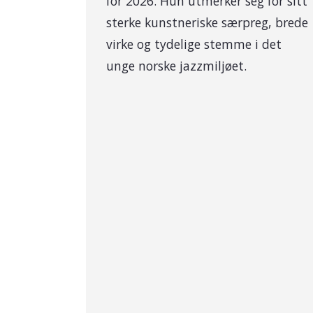
for 2026. Hun utmerker seg for sitt
sterke kunstneriske særpreg, brede
virke og tydelige stemme i det
unge norske jazzmiljøet.