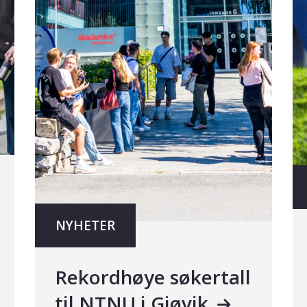
NYHETER
Rekordhøye søkertall
til NTNU i Gjøvik