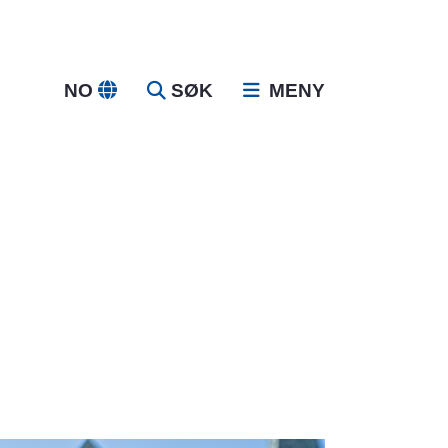
NO
SØK
MENY