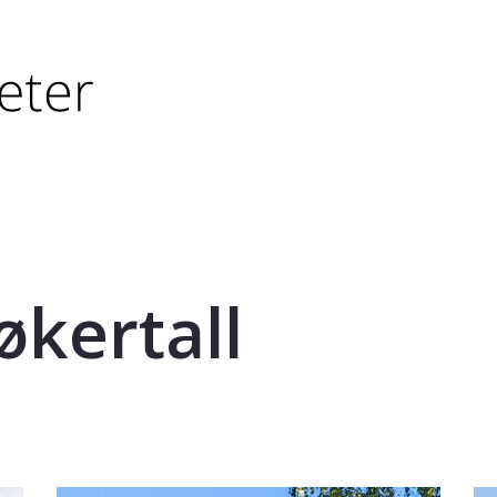
tørre eller - (minus) for å forminske.
større eller - (minus) for å forminske.
økertall