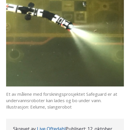
Et av målene med forskningsprosjektet Safeguard er at
undervannsroboter kan lades og bo under vann.
Illustrasjon: Eelume, slangerobot
Skrevet av
Live Oftedahl
Publisert:
12. oktober