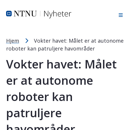
Tekststørrelsetips
Hopp til toppområde
Hopp til innholdet
Hopp til bunnområde
PC: Press ned CTRL og klikk på + (pluss) for å forstørre ell
MAC: Press ned CMD og klikk på + (pluss) for å forstørre el
Hjem
Vokter havet: Målet er at autonome
roboter kan patruljere havområder
Vokter havet: Målet
er at autonome
roboter kan
patruljere
havområder