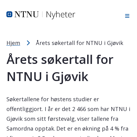
Tekststørrelsetips
Hopp til toppområde
Hopp til innholdet
Hopp til bunnområde
PC: Press ned CTRL og klikk på + (pluss) for å forstørre ell
MAC: Press ned CMD og klikk på + (pluss) for å forstørre el
Hjem
Årets søkertall for NTNU i Gjøvik
Årets søkertall for
NTNU i Gjøvik
Søkertallene for høstens studier er
offentliggjort. I år er det 2 466 som har NTNU i
Gjøvik som sitt førstevalg, viser tallene fra
Samordna opptak. Det er en økning på 4 % fra