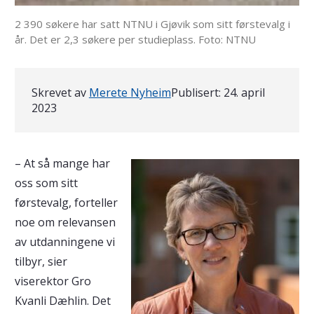
2 390 søkere har satt NTNU i Gjøvik som sitt førstevalg i
år. Det er 2,3 søkere per studieplass. Foto: NTNU
Skrevet av
Merete Nyheim
Publisert:
24. april
2023
– At så mange har
oss som sitt
førstevalg, forteller
noe om relevansen
av utdanningene vi
tilbyr, sier
viserektor Gro
Kvanli Dæhlin. Det