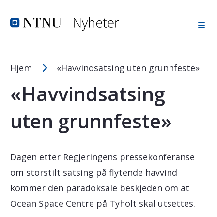
Tekststørrelsetips
Hopp til toppområde
Hopp til innholdet
Hopp til bunnområde
PC: Press ned CTRL og klikk på + (pluss) for å forstørre ell
MAC: Press ned CMD og klikk på + (pluss) for å forstørre el
Hjem
«Havvindsatsing uten grunnfeste»
«Havvindsatsing
uten grunnfeste»
Dagen etter Regjeringens pressekonferanse
om storstilt satsing på flytende havvind
kommer den paradoksale beskjeden om at
Ocean Space Centre på Tyholt skal utsettes.