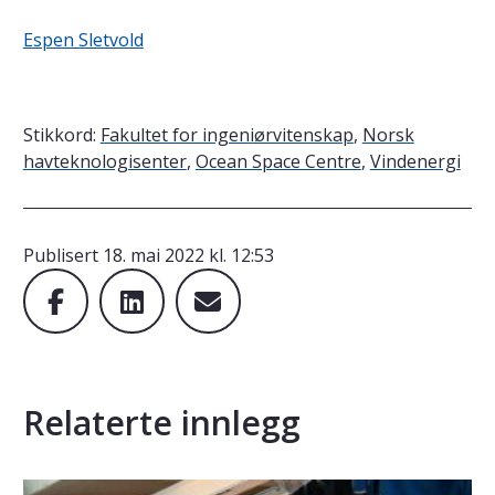
Espen Sletvold
Stikkord:
Fakultet for ingeniørvitenskap
,
Norsk
havteknologisenter
,
Ocean Space Centre
,
Vindenergi
Publisert
18. mai 2022 kl. 12:53
Relaterte innlegg