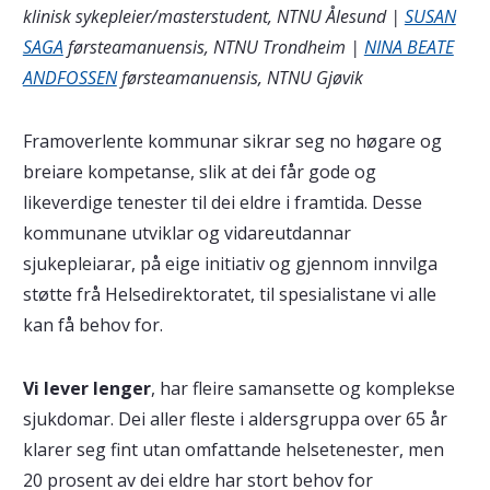
klinisk sykepleier/masterstudent, NTNU Ålesund |
SUSAN
SAGA
førsteamanuensis, NTNU Trondheim |
NINA BEATE
ANDFOSSEN
førsteamanuensis, NTNU Gjøvik
Framoverlente kommunar sikrar seg no høgare og
breiare kompetanse, slik at dei får gode og
likeverdige tenester til dei eldre i framtida. Desse
kommunane utviklar og vidareutdannar
sjukepleiarar, på eige initiativ og gjennom innvilga
støtte frå Helsedirektoratet, til spesialistane vi alle
kan få behov for.
Vi lever lenger
, har fleire samansette og komplekse
sjukdomar. Dei aller fleste i aldersgruppa over 65 år
klarer seg fint utan omfattande helsetenester, men
20 prosent av dei eldre har stort behov for