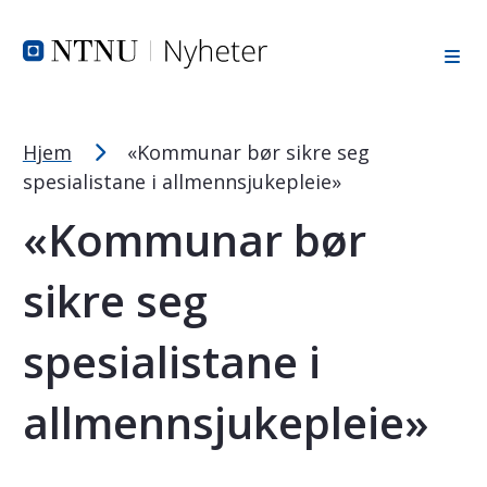
Tekststørrelsetips
Hopp til toppområde
Hopp til innholdet
Hopp til bunnområde
PC: Press ned CTRL og klikk på + (pluss) for å forstørre ell
MAC: Press ned CMD og klikk på + (pluss) for å forstørre el
Hjem
«Kommunar bør sikre seg
spesialistane i allmennsjukepleie»
«Kommunar bør
sikre seg
spesialistane i
allmennsjukepleie»