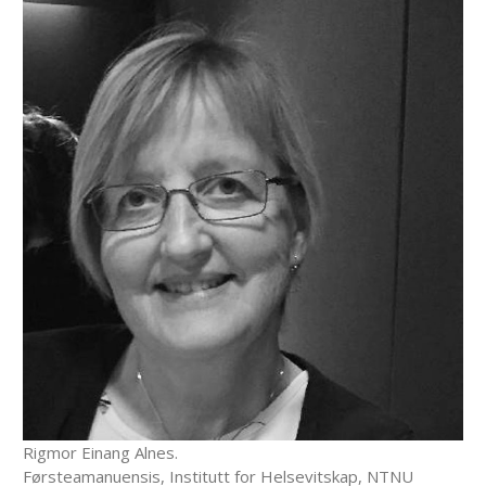
Rigmor Einang Alnes.
Førsteamanuensis, Institutt for Helsevitskap, NTNU