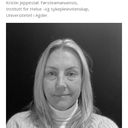
Kristin Jeppestøl. Førsteamanuensis,
Institutt for Helse -og sykepleievitenskap,
Universitetet i Agder
.