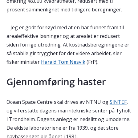
omkring 48.000 kvadratmeter, redusert med ti
prosent sammenlignet med tidligere beregninger.
– Jeg er godt fornøyd med at en har funnet fram til
arealeffektive løsninger og at arealet er redusert
siden forrige utredning. At kostnadsberegningene er
så stabile gir trygghet for det videre arbeidet, sier
fiskeriminister
Harald Tom Nesvik
(FrP).
Gjennomføring haster
Ocean Space Centre skal drives av NTNU og
SINTEF
,
og vil erstatte dagens marintekniske senter på Tyholt
i Trondheim. Dagens anlegg er nedslitt og umoderne.
De eldste laboratoriene er fra 1939, og det store
havbassenget ble åpnet i 1981.