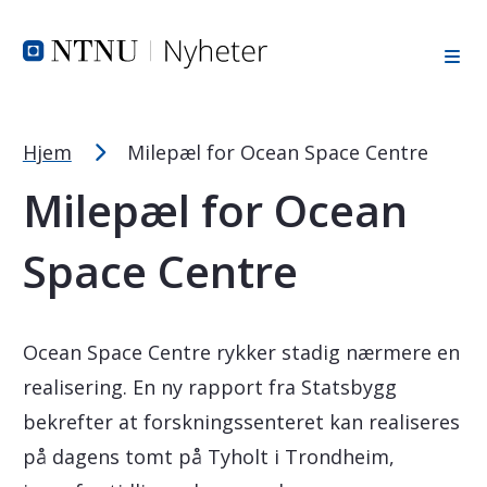
Tekststørrelsetips
Hopp til toppområde
Hopp til innholdet
Hopp til bunnområde
PC: Press ned CTRL og klikk på + (pluss) for å forstørre ell
MAC: Press ned CMD og klikk på + (pluss) for å forstørre el
Hjem
Milepæl for Ocean Space Centre
Milepæl for Ocean
Space Centre
Ocean Space Centre rykker stadig nærmere en
realisering. En ny rapport fra Statsbygg
bekrefter at forskningssenteret kan realiseres
på dagens tomt på Tyholt i Trondheim,