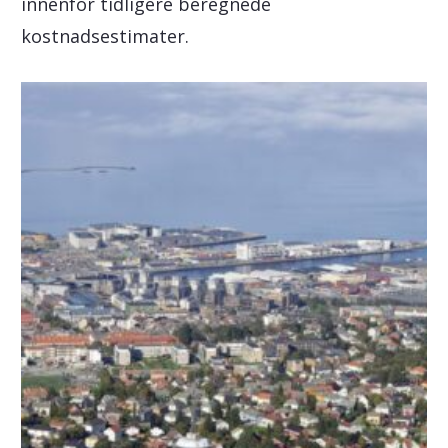
innenfor tidligere beregnede
kostnadsestimater.