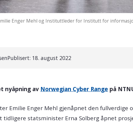
ilie Enger Mehl og Instituttleder for Institutt for informa
ssen
Publisert:
18. august 2022
et nyåpning av
Norwegian Cyber Range
på NTNU 
ster Emilie Enger Mehl gjenåpnet den fullverdige 
t tidligere statsminister Erna Solberg åpnet prosj