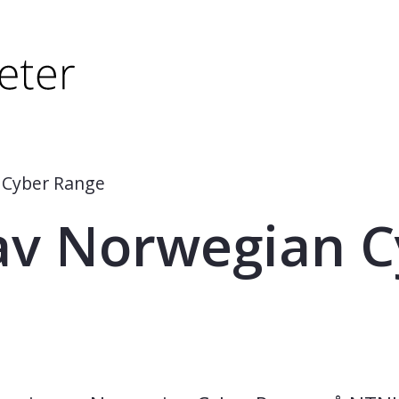
tørre eller - (minus) for å forminske.
større eller - (minus) for å forminske.
 Cyber Range
av Norwegian C