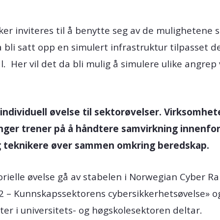
er inviteres til å benytte seg av de mulighetene 
a bli satt opp en simulert infrastruktur tilpasset
. Her vil det da bli mulig å simulere ulike angre
ndividuell øvelse til sektorøvelser. Virksomhet
linger trener på å håndtere samvirkning innenf
 og teknikere øver sammen omkring beredskap.
torielle øvelse gå av stabelen i Norwegian Cyber R
2 – Kunnskapssektorens cybersikkerhetsøvelse» og
ter i universitets- og høgskolesektoren deltar.