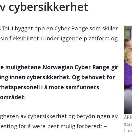
av cybersikkerhet
r NTNU bygget opp en Cyber Range som skiller
in fleksibilitet i underliggende plattform og
 de mulighetene Norwegian Cyber Range gir
ving innen cybersikkerhet. Og behovet for
rhetspersonell i å møte samfunnets
 området.
tigheten av cybersikkerhet og betydningen av
ÅPN
sta
testing for å være best mulig forberedt –
Fot