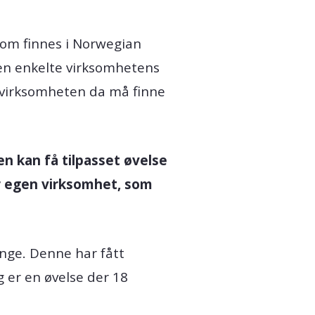
som finnes i Norwegian
 den enkelte virksomhetens
p virksomheten da må finne
en kan få tilpasset øvelse
or egen virksomhet, som
ange. Denne har fått
 er en øvelse der 18