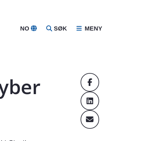
NO
SØK
MENY
yber