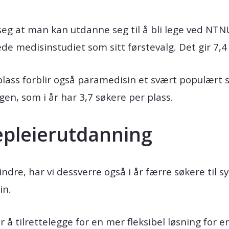
g at man kan utdanne seg til å bli lege ved NTNU i
de medisinstudiet som sitt førstevalg. Det gir 7,4
plass forblir også paramedisin et svært populær
en, som i år har 3,7 søkere per plass.
kepleierutdanning
dre, har vi dessverre også i år færre søkere til sy
in.
 å tilrettelegge for en mer fleksibel løsning for e