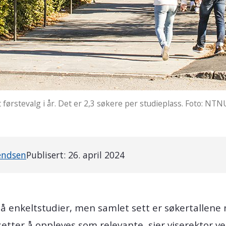
 førstevalg i år. Det er 2,3 søkere per studieplass. Foto: NTN
endsen
Publisert:
26. april 2024
på enkeltstudier, men samlet sett er søkertallene 
etter å oppleves som relevante, sier viserektor ve