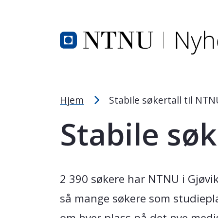
Tekststørrelsetips
Hopp til toppområde
Hopp til innholdet
Hopp til bunnområde
PC: Press ned CTRL og klikk på + (pluss) for å fors
MAC: Press ned CMD og klikk på + (pluss) for å for
Hjem
Stabile søkertall til NTN
Stabile søk
2 390 søkere har NTNU i Gjøvik
så mange søkere som studieplass
om hver plass på det nye medis