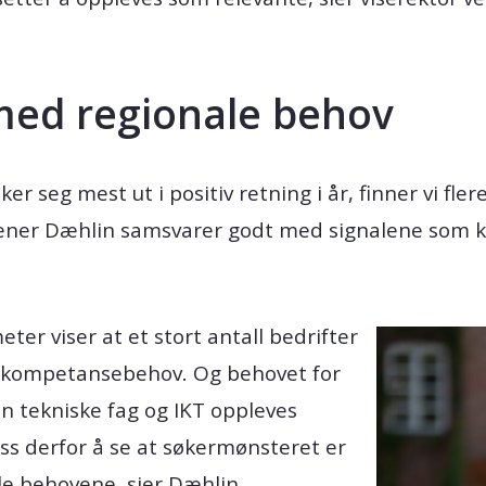
 med regionale behov
r seg mest ut i positiv retning i år, finner vi fler
ener Dæhlin samsvarer godt med signalene som ko
r viser at et stort antall bedrifter
t kompetansebehov. Og behovet for
 tekniske fag og IKT oppleves
oss derfor å se at søkermønsteret er
le behovene, sier Dæhlin.