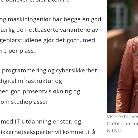
r og maskiningeniør har begge en god
 særlig de nettbaserte variantene av
geniørstudiene gjør det godt, med
re per plass.
i programmering og cybersikkerhet
gital infrastruktur og
 med god prosentvis økning og
om studieplasser.
Viserektor ve
k med IT-utdanning er stor, og
Dæhlin, er fo
NTNU
sikkerhetseksperter vil komme til å