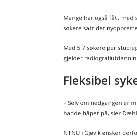
Mange har også fått med se
søkere satt det nyopprette
Med 5,7 søkere per studie
gjelder radiografiutdanning
Fleksibel sy
– Selv om nedgangen er min
hadde håpet på, sier Dæhl
NTNU i Gjøvik ønsker derfor