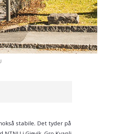
U
nokså stabile. Det tyder på
d NTNU i Gjøvik, Gro Kvanli