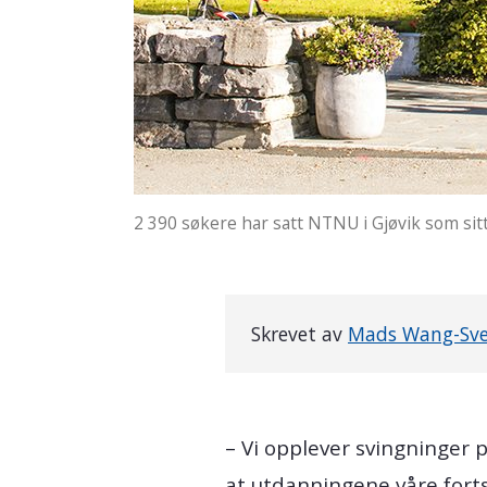
2 390 søkere har satt NTNU i Gjøvik som sitt
Skrevet av
Mads Wang-Sv
– Vi opplever svingninger 
at utdanningene våre forts