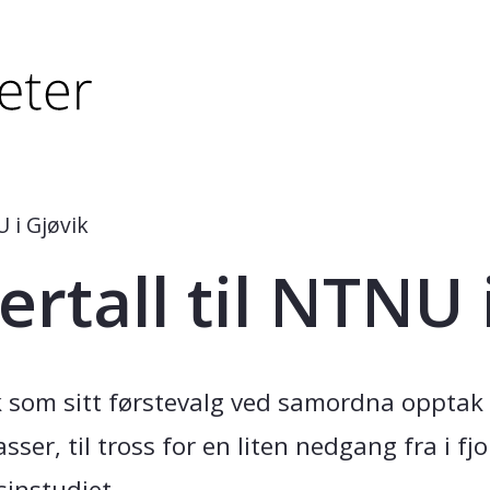
tørre eller - (minus) for å forminske.
større eller - (minus) for å forminske.
U i Gjøvik
ertall til NTNU 
 som sitt førstevalg ved samordna opptak i
er, til tross for en liten nedgang fra i fj
instudiet.