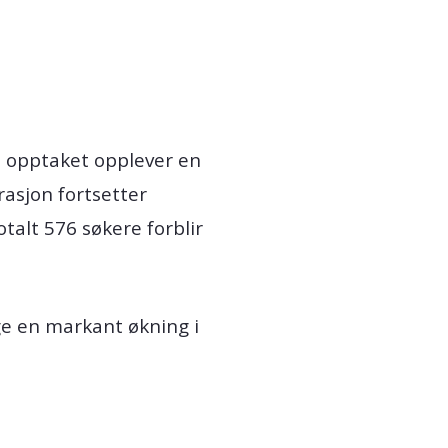
a opptaket opplever en
rasjon fortsetter
otalt 576 søkere forblir
ge en markant økning i