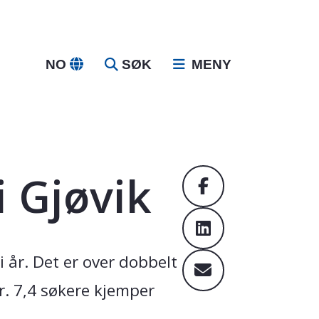
NO
SØK
MENY
i Gjøvik
 år. Det er over dobbelt
or. 7,4 søkere kjemper