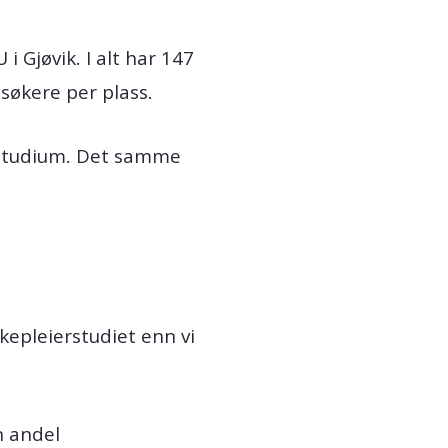
 Gjøvik. I alt har 147
 søkere per plass.
t studium. Det samme
kepleierstudiet enn vi
n andel