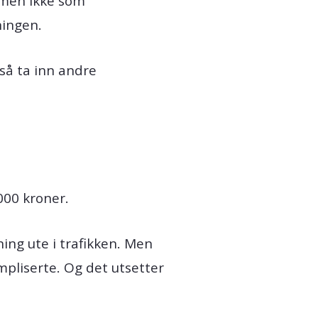
 men ikke som
ningen.
så ta inn andre
000 kroner.
ng ute i trafikken. Men
mpliserte. Og det utsetter