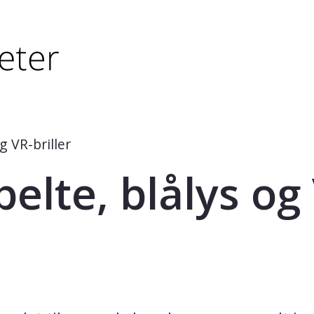
tørre eller - (minus) for å forminske.
større eller - (minus) for å forminske.
g VR-briller
elte, blålys og