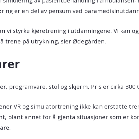
 simulering av pasientbehandling i ambulansen,
jøring er en del av pensum ved paramedisinutdan
 vi styrke kjøretrening i utdanningene. Vi kan og
å trene på utrykning, sier Ødegården.
arer
er, programvare, stol og skjerm. Pris er cirka 300 
 VR og simulatortrening ikke kan erstatte treni
ent, blant annet for å gjenta situasjoner som er ko
fare.