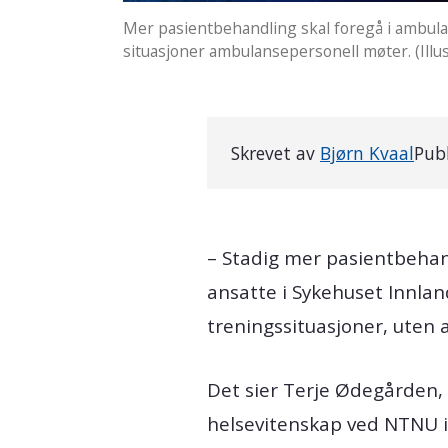
Mer pasientbehandling skal foregå i ambula
situasjoner ambulansepersonell møter. (Illus
Skrevet av
Bjørn Kvaal
Publ
– Stadig mer pasientbeha
ansatte i Sykehuset Innlan
treningssituasjoner, uten a
Det sier Terje Ødegården, 
helsevitenskap ved NTNU i