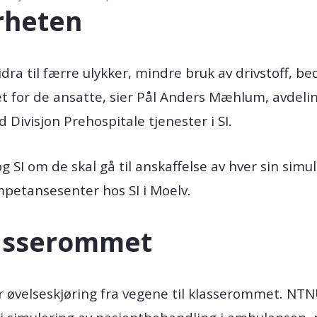
rheten
dra til færre ulykker, mindre bruk av drivstoff, be
t for de ansatte, sier Pål Anders Mæhlum, avdelin
ivisjon Prehospitale tjenester i SI.
 SI om de skal gå til anskaffelse av hver sin simul
mpetansesenter hos SI i Moelv.
klasserommet
r øvelseskjøring fra vegene til klasserommet. NTNU