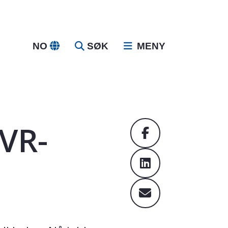
NO
SØK
MENY
 VR-