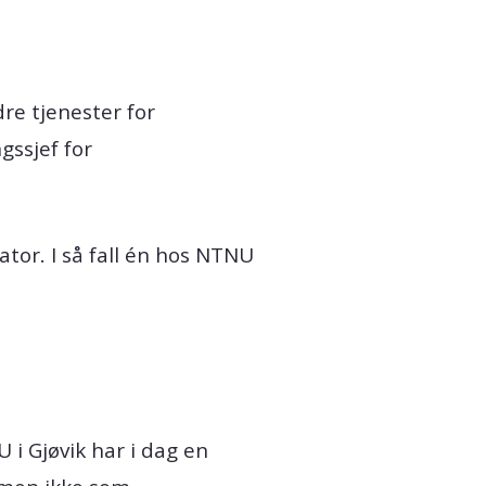
dre tjenester for
gssjef for
ator. I så fall én hos NTNU
 i Gjøvik har i dag en