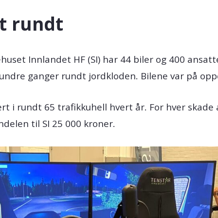
t rundt
uset Innlandet HF (SI) har 44 biler og 400 ansatte
 hundre ganger rundt jordkloden. Bilene var på opp
ert i rundt 65 trafikkuhell hvert år. For hver ska
ndelen til SI 25 000 kroner.