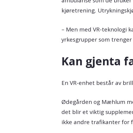
ambulanse som de bruker i
kjøretrening. Utrykningsk
– Men med VR-teknologi kan
yrkesgrupper som trenger 
Kan gjenta f
En VR-enhet består av brill
Ødegården og Mæhlum mener
det blir et viktig supplem
ikke andre trafikanter for 