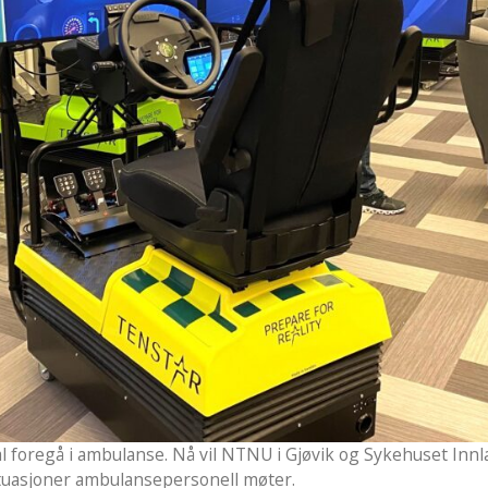
 foregå i ambulanse. Nå vil NTNU i Gjøvik og Sykehuset Inn
ituasjoner ambulansepersonell møter.