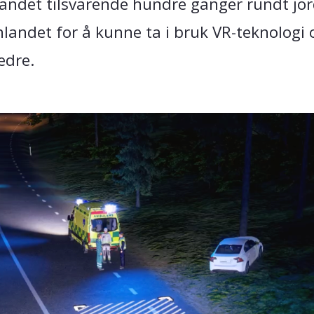
landet tilsvarende hundre ganger rundt jo
landet for å kunne ta i bruk VR-teknologi o
edre.