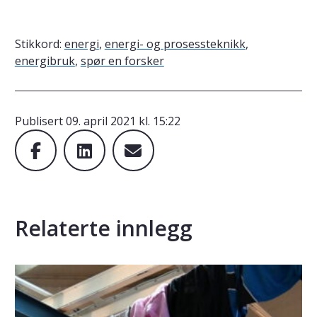
Stikkord:
energi
,
energi- og prosessteknikk
,
energibruk
,
spør en forsker
Publisert
09. april 2021 kl. 15:22
Relaterte innlegg