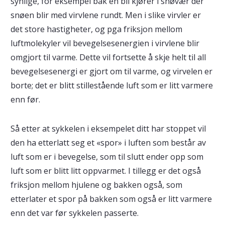
synlige, for eksempel bak en bil kjører i snøvær der
snøen blir med virvlene rundt. Men i slike virvler er
det store hastigheter, og pga friksjon mellom
luftmolekyler vil bevegelsesenergien i virvlene blir
omgjort til varme. Dette vil fortsette å skje helt til all
bevegelsesenergi er gjort om til varme, og virvelen er
borte; det er blitt stillestående luft som er litt varmere
enn før.
Så etter at sykkelen i eksempelet ditt har stoppet vil
den ha etterlatt seg et «spor» i luften som består av
luft som er i bevegelse, som til slutt ender opp som
luft som er blitt litt oppvarmet. I tillegg er det også
friksjon mellom hjulene og bakken også, som
etterlater et spor på bakken som også er litt varmere
enn det var før sykkelen passerte.