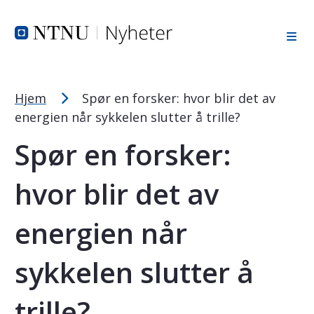
Tekststørrelsetips
Hopp til toppområde
Hopp til innholdet
Hopp til bunnområde
PC: Press ned CTRL og klikk på + (pluss) for å forstørre ell
MAC: Press ned CMD og klikk på + (pluss) for å forstørre el
Hjem
Spør en forsker: hvor blir det av
energien når sykkelen slutter å trille?
Spør en forsker:
hvor blir det av
energien når
sykkelen slutter å
trille?