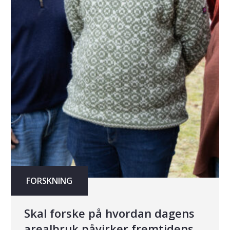
FORSKNING
Skal forske på hvordan dagens
arealbruk påvirker fremtidens