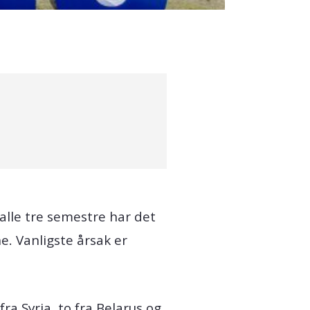
alle tre semestre har det
. Vanligste årsak er
ra Syria, to fra Belarus og