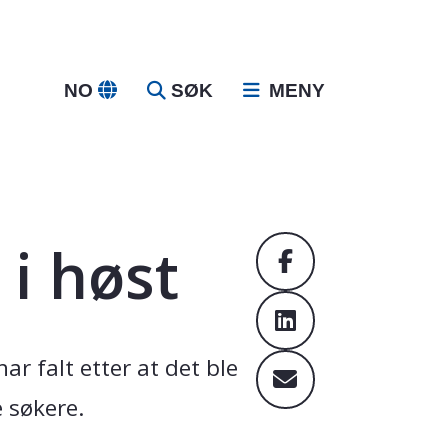
NO
SØK
MENY
 i høst
ar falt etter at det ble
 søkere.