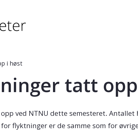
tørre eller - (minus) for å forminske.
større eller - (minus) for å forminske.
pp i høst
ninger tatt opp
tt opp ved NTNU dette semesteret. Antallet h
for flyktninger er de samme som for øvrige