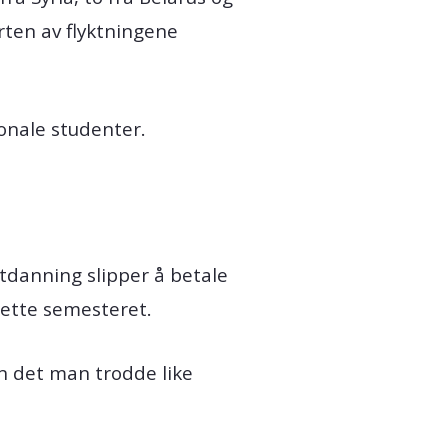
rten av flyktningene
onale studenter.
utdanning slipper å betale
dette semesteret.
nn det man trodde like