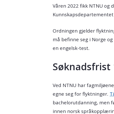
Våren 2022 fikk NTNU og d
Kunnskapsdepartementet for
Ordningen gjelder flyktnin
må befinne seg i Norge og 
en engelsk-test.
Søknadsfrist
Ved NTNU har fagmiljøene g
egne seg for flyktninger.
T
bachelorutdanning, men før
innen norsk språkopplærin