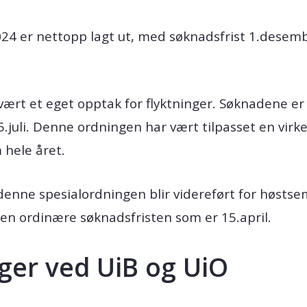
024 er nettopp lagt ut, med søknadsfrist 1.desemb
vært et eget opptak for flyktninger. Søknadene er
5.juli. Denne ordningen har vært tilpasset en virk
hele året.
 denne spesialordningen blir videreført for høstse
en ordinære søknadsfristen som er 15.april.
nger ved UiB og UiO