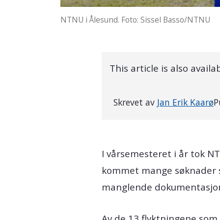
NTNU i Ålesund. Foto: Sissel Basso/NTNU
This article is also availa
Skrevet av
Jan Erik Kaarø
P
I vårsemesteret i år tok N
kommet mange søknader som
manglende dokumentasjon 
Av de 13 flyktningene som 