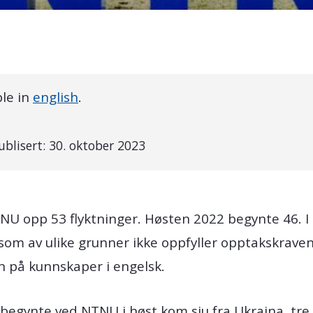
ble in
english
.
ublisert:
30. oktober 2023
TNU opp 53 flyktninger. Høsten 2022 begynte 46. I 
 av ulike grunner ikke oppfyller opptakskravene
på kunnskaper i engelsk.
begynte ved NTNU i høst kom sju fra Ukraina, tre f