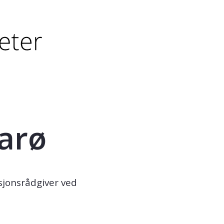
tørre eller - (minus) for å forminske.
større eller - (minus) for å forminske.
aarø
sjonsrådgiver ved