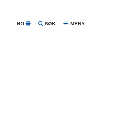
NO
SØK
MENY