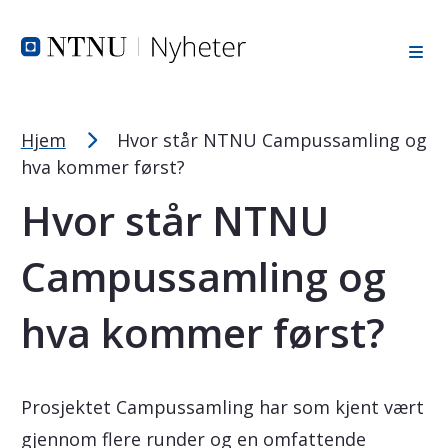
Tekststørrelsetips
Hopp til toppområde
Hopp til innholdet
Hopp til bunnområde
PC: Press ned CTRL og klikk på + (pluss) for å forstørre ell
MAC: Press ned CMD og klikk på + (pluss) for å forstørre el
Hjem
Hvor står NTNU Campussamling og
hva kommer først?
Hvor står NTNU
Campussamling og
hva kommer først?
Prosjektet Campussamling har som kjent vært
gjennom flere runder og en omfattende