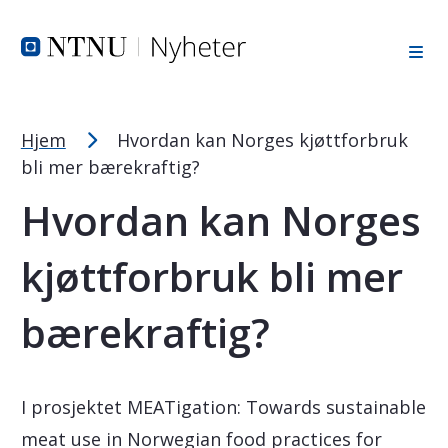
Tekststørrelsetips
Hopp til toppområde
Hopp til innholdet
Hopp til bunnområde
PC: Press ned CTRL og klikk på + (pluss) for å forstørre ell
MAC: Press ned CMD og klikk på + (pluss) for å forstørre el
Hjem
Hvordan kan Norges kjøttforbruk
bli mer bærekraftig?
Hvordan kan Norges
kjøttforbruk bli mer
bærekraftig?
I prosjektet MEATigation: Towards sustainable
meat use in Norwegian food practices for