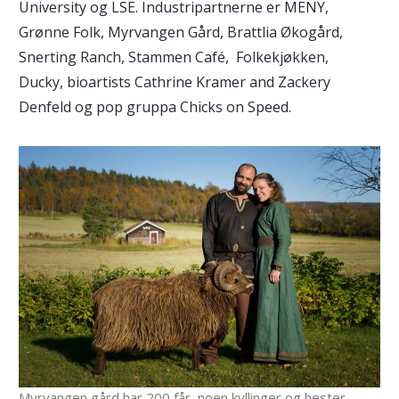
University og LSE. Industripartnerne er MENY,
Grønne Folk, Myrvangen Gård, Brattlia Økogård,
Snerting Ranch, Stammen Café, Folkekjøkken,
Ducky, bioartists Cathrine Kramer and Zackery
Denfeld og pop gruppa Chicks on Speed.
Myrvangen gård har 200 får, noen kyllinger og hester.