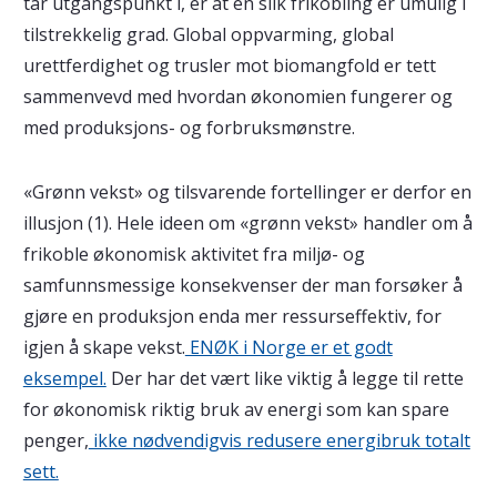
tar utgangspunkt i, er at en slik frikobling er umulig i
tilstrekkelig grad. Global oppvarming, global
urettferdighet og trusler mot biomangfold er tett
sammenvevd med hvordan økonomien fungerer og
med produksjons- og forbruksmønstre.
«Grønn vekst» og tilsvarende fortellinger er derfor en
illusjon (1). Hele ideen om «grønn vekst» handler om å
frikoble økonomisk aktivitet fra miljø- og
samfunnsmessige konsekvenser der man forsøker å
gjøre en produksjon enda mer ressurseffektiv, for
igjen å skape vekst.
ENØK i Norge er et godt
eksempel.
Der har det vært like viktig å legge til rette
for økonomisk riktig bruk av energi som kan spare
penger,
ikke nødvendigvis redusere energibruk totalt
sett.