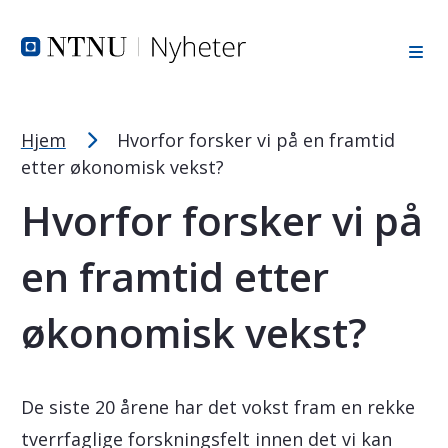
Tekststørrelsetips
Hopp til toppområde
Hopp til innholdet
Hopp til bunnområde
PC: Press ned CTRL og klikk på + (pluss) for å forstørre ell
MAC: Press ned CMD og klikk på + (pluss) for å forstørre el
Hjem
Hvorfor forsker vi på en framtid
etter økonomisk vekst?
Hvorfor forsker vi på
en framtid etter
økonomisk vekst?
De siste 20 årene har det vokst fram en rekke
tverrfaglige forskningsfelt innen det vi kan