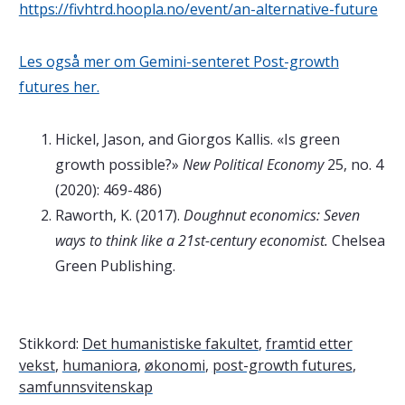
https://fivhtrd.hoopla.no/event/an-alternative-future
Les også mer om Gemini-senteret Post-growth
futures her.
Hickel, Jason, and Giorgos Kallis. «Is green
growth possible?»
New Political Economy
25, no. 4
(2020): 469-486)
Raworth, K. (2017).
Doughnut economics: Seven
ways to think like a 21st-century economist.
Chelsea
Green Publishing.
Stikkord:
Det humanistiske fakultet
,
framtid etter
vekst
,
humaniora
,
økonomi
,
post-growth futures
,
samfunnsvitenskap