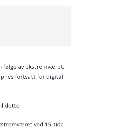
om følge av ekstremværet.
nes fortsatt for digital
l dette.
ekstremværet ved 15-tida