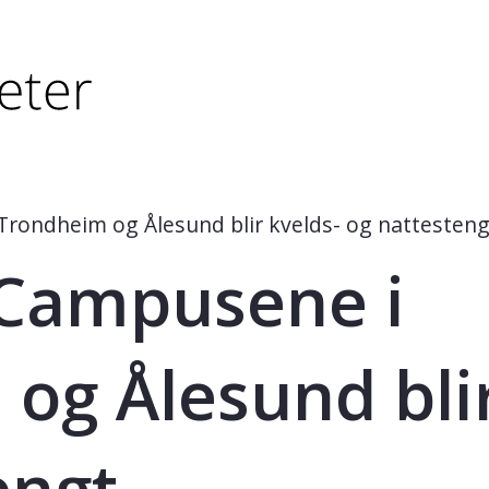
tørre eller - (minus) for å forminske.
større eller - (minus) for å forminske.
rondheim og Ålesund blir kvelds- og nattesteng
 Campusene i
og Ålesund blir
engt