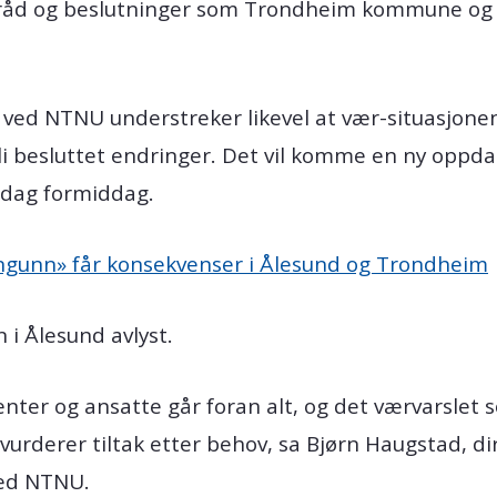
 de råd og beslutninger som Trondheim kommune 
 ved NTNU understreker likevel at vær-situasjonen
bli besluttet endringer. Det vil komme en ny oppd
sdag formiddag.
gunn» får konsekvenser i Ålesund og Trondheim
i Ålesund avlyst.
enter og ansatte går foran alt, og det værvarslet s
vurderer tiltak etter behov, sa Bjørn Haugstad, di
ved NTNU.