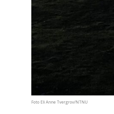
Foto Eli Anne Tvergrov/NTNU