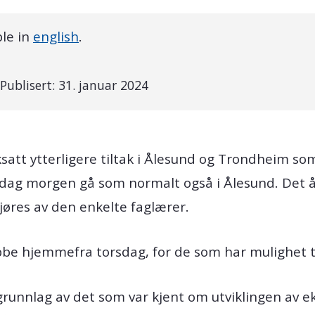
ble in
english
.
Publisert:
31. januar 2024
rksatt ytterligere tiltak i Ålesund og Trondheim s
sdag morgen gå som normalt også i Ålesund. Det åp
jøres av den enkelte faglærer.
jobbe hjemmefra torsdag, for de som har mulighet ti
grunnlag av det som var kjent om utviklingen av 