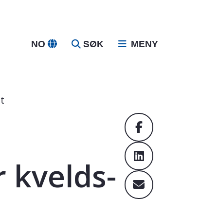
NO
SØK
MENY
t
 kvelds-