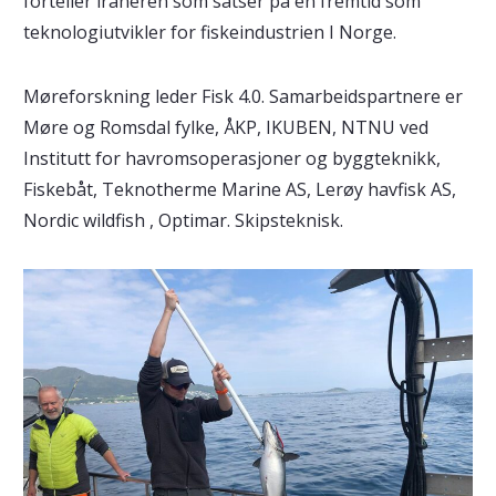
forteller iraneren som satser på en fremtid som
teknologiutvikler for fiskeindustrien I Norge.
Møreforskning leder Fisk 4.0. Samarbeidspartnere er
Møre og Romsdal fylke, ÅKP, IKUBEN, NTNU ved
Institutt for havromsoperasjoner og byggteknikk,
Fiskebåt, Teknotherme Marine AS, Lerøy havfisk AS,
Nordic wildfish , Optimar. Skipsteknisk.