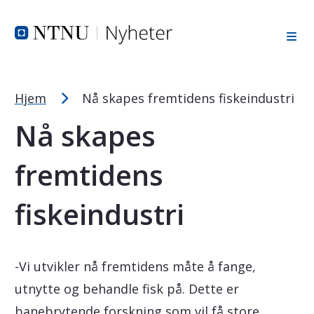
Tekststørrelsetips
Hopp til toppområde
Hopp til innholdet
Hopp til bunnområde
PC: Press ned CTRL og klikk på + (pluss) for å forstørre ell
MAC: Press ned CMD og klikk på + (pluss) for å forstørre el
Hjem
Nå skapes fremtidens fiskeindustri
Nå skapes
fremtidens
fiskeindustri
-Vi utvikler nå fremtidens måte å fange,
utnytte og behandle fisk på. Dette er
banebrytende forskning som vil få store