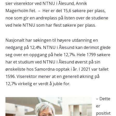
sier viserektor ved NTNU i Ålesund, Annik
Magerholm Fet. – Her er det 15,6 søkere per plass,
noe som gir en andreplass på listen over de studiene
ved hele NTNU som har flest søkere per plass.
Nasjonalt har søkingen til høyere utdanning en
nedgang på 12,4%. NTNU i Ålesund kan derimot glede
seg over en oppgang på hele 12,7%. Hele 1799 søkere
har et studium ved NTNU i Ålesund øverst på sin
ønskeliste hos Samordna opptak i år. I 2021 var tallet
1596. Viserektor mener at en generell økning på
12,7% virkelig er verdt å juble for.
– Dette
er
positivt