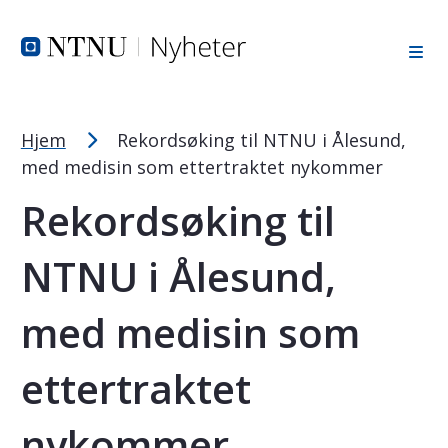
Tekststørrelsetips
Hopp til toppområde
Hopp til innholdet
Hopp til bunnområde
PC: Press ned CTRL og klikk på + (pluss) for å forstørre ell
MAC: Press ned CMD og klikk på + (pluss) for å forstørre el
Hjem
Rekordsøking til NTNU i Ålesund,
med medisin som ettertraktet nykommer
Rekordsøking til
NTNU i Ålesund,
med medisin som
ettertraktet
nykommer