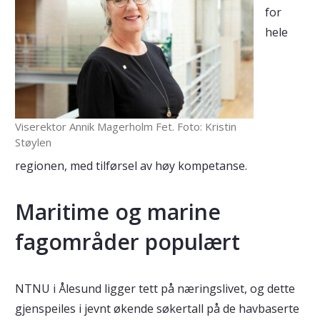
for
hele
Viserektor Annik Magerholm Fet. Foto: Kristin
Støylen
regionen, med tilførsel av høy kompetanse.
Maritime og marine
fagområder populært
NTNU i Ålesund ligger tett på næringslivet, og dette
gjenspeiles i jevnt økende søkertall på de havbaserte