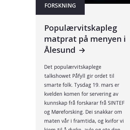
FORSKNING
Populærvitskapleg
matprat på menyen i
Ålesund
Det populærvitskaplege
talkshowet Påfyll gir ordet til
smarte folk. Tysdag 19. mars er
kvelden komen for servering av
kunnskap frå forskarar frå SINTEF
og Møreforsking. Dei snakkar om
maten vår i framtida, og kvifor vi
kjem til å dyrke, avle og ete den.