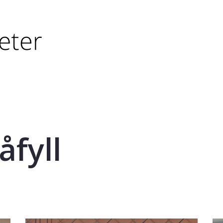
tørre eller - (minus) for å forminske.
større eller - (minus) for å forminske.
åfyll