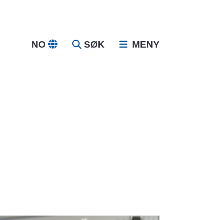
NO
SØK
MENY