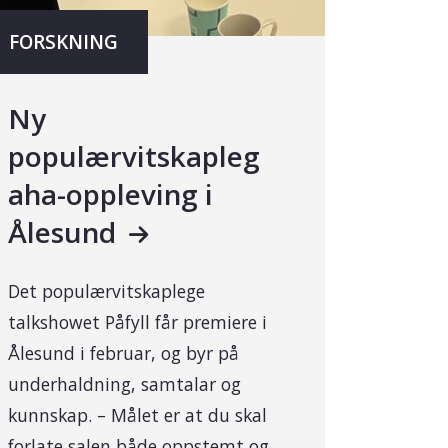
FORSKNING
Ny
populærvitskapleg
aha-oppleving i
Ålesund
Det populærvitskaplege
talkshowet Påfyll får premiere i
Ålesund i februar, og byr på
underhaldning, samtalar og
kunnskap. – Målet er at du skal
forlate salen både oppstemt og