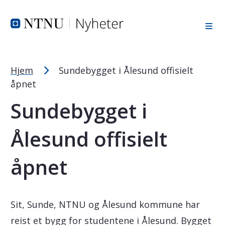
Tekststørrelsetips
Hopp til toppområde
Hopp til innholdet
Hopp til bunnområde
PC: Press ned CTRL og klikk på + (pluss) for å forstørre ell
MAC: Press ned CMD og klikk på + (pluss) for å forstørre el
Hjem
Sundebygget i Ålesund offisielt
åpnet
Sundebygget i
Ålesund offisielt
åpnet
Sit, Sunde, NTNU og Ålesund kommune har
reist et bygg for studentene i Ålesund. Bygget