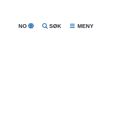
NO
SØK
MENY