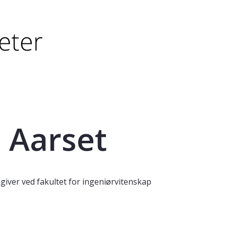
tørre eller - (minus) for å forminske.
større eller - (minus) for å forminske.
 Aarset
ver ved fakultet for ingeniørvitenskap